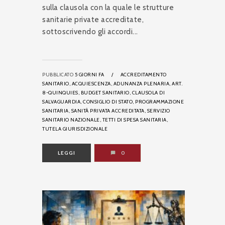
sulla clausola con la quale le strutture
sanitarie private accreditate,
sottoscrivendo gli accordi...
PUBBLICATO
5 GIORNI FA
/
ACCREDITAMENTO
SANITARIO,
ACQUIESCENZA,
ADUNANZA PLENARIA,
ART.
8-QUINQUIES,
BUDGET SANITARIO,
CLAUSOLA DI
SALVAGUARDIA,
CONSIGLIO DI STATO,
PROGRAMMAZIONE
SANITARIA,
SANITÀ PRIVATA ACCREDITATA,
SERVIZIO
SANITARIO NAZIONALE,
TETTI DI SPESA SANITARIA,
TUTELA GIURISDIZIONALE
LEGGI
0