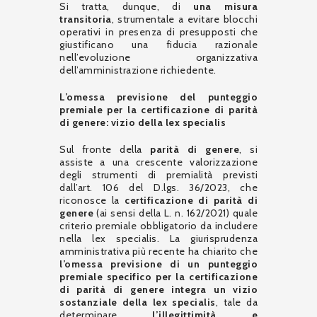
Si tratta, dunque, di
una misura
transitoria
, strumentale a evitare blocchi
operativi in presenza di presupposti che
giustificano una fiducia razionale
nell’evoluzione organizzativa
dell’amministrazione richiedente.
L’omessa previsione del punteggio
premiale per la certificazione di parità
di genere: vizio della lex specialis
Sul fronte della
parità di genere
, si
assiste a una crescente valorizzazione
degli strumenti di premialità previsti
dall’art. 106 del D.lgs. 36/2023, che
riconosce la
certificazione di parità di
genere
(ai sensi della L. n. 162/2021) quale
criterio premiale obbligatorio da includere
nella lex specialis. La giurisprudenza
amministrativa più recente ha chiarito che
l’omessa previsione di un punteggio
premiale specifico per la certificazione
di parità di genere integra un vizio
sostanziale della lex specialis
, tale da
determinare
l’illegittimità e