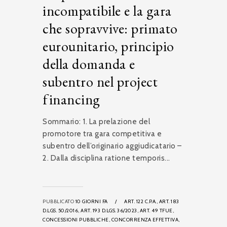
incompatibile e la gara
che sopravvive: primato
eurounitario, principio
della domanda e
subentro nel project
financing
Sommario: 1. La prelazione del
promotore tra gara competitiva e
subentro dell’originario aggiudicatario –
2. Dalla disciplina ratione temporis...
PUBBLICATO
10 GIORNI FA
/
ART. 122 C.P.A.,
ART. 183
D.LGS. 50/2016,
ART. 193 D.LGS. 36/2023,
ART. 49 TFUE,
CONCESSIONI PUBBLICHE,
CONCORRENZA EFFETTIVA,