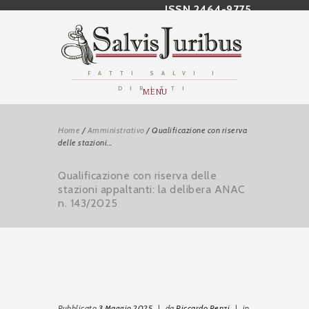
ISSN 2464-9775
FATTI SALVI I
DIRITTI
MENU
Home
/
Amministrativo
/
Qualificazione con riserva
delle stazioni...
Qualificazione con riserva delle
stazioni appaltanti: la delibera ANAC
n. 143/2025
Pubblicato
3 Maggio 2025
|
da
Riccardo Renzi
|
in