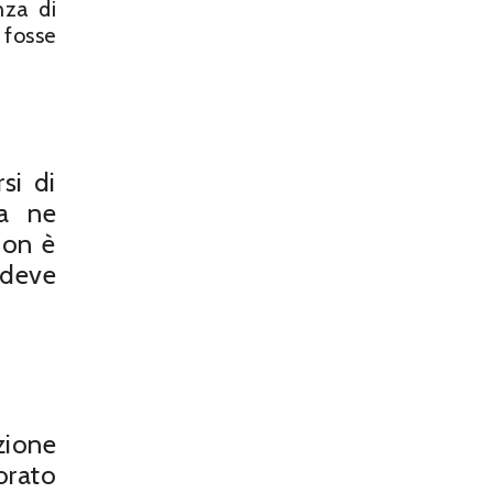
nza di
 fosse
si di
ma ne
non è
 deve
zione
orato