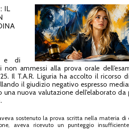
 IL
N
DINA
a e di
ati non ammessi alla prova orale dell’esa
5. Il T.A.R. Liguria ha accolto il ricorso d
ullando il giudizio negativo espresso median
una nuova valutazione dell’elaborato da 
.
veva sostenuto la prova scritta nella materia di d
ione, aveva ricevuto un punteggio insufficient