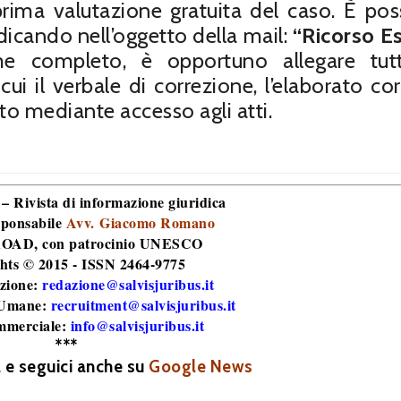
rima valutazione gratuita del caso. È poss
ndicando nell’oggetto della mail:
“Ricorso 
me completo, è opportuno allegare tut
ui il verbale di correzione, l’elaborato cor
to mediante accesso agli atti.
 – Rivista di informazione giuridica
sponsabile
Avv. Giacomo Romano
 ROAD
, con patrocinio UNESCO
hts © 2015 - ISSN 2464-9775
zione:
redazione@salvisjuribus.it
 Umane:
recruitment@salvisjuribus.it
mmerciale:
info@salvisjuribus.it
***
a e seguici anche su
Google News