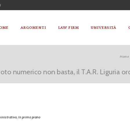
I
OME
ARGOMENTI
LAW FIRM
UNIVERSITÀ
Home
to numerico non basta, il T.A.R. Liguria ord
nistrativo,
In primo piano