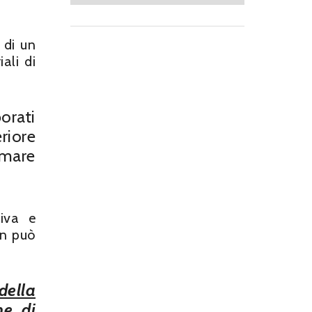
 di un
ali di
orati
riore
rmare
tiva e
on può
della
me di