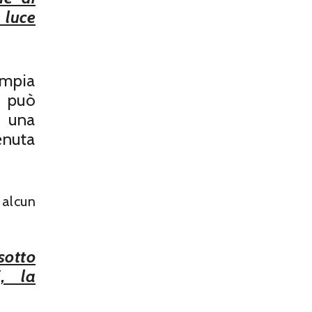
 luce
ampia
e può
o una
enuta
 alcun
sotto
i, la