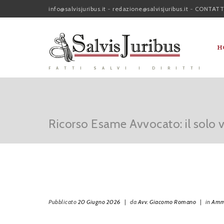
info@salvisjuribus.it
-
redazione@salvisjuribus.it
-
CONTATT
H
FATTI SALVI I DIRITTI
Ricorso Esame Avvocato: il solo vo
Pubblicato
20 Giugno 2026
|
da
Avv. Giacomo Romano
|
in
Ammi