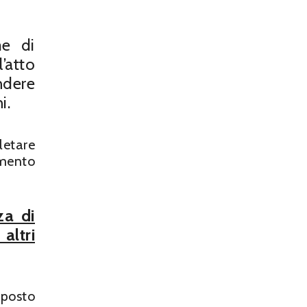
me di
’atto
ndere
i.
letare
omento
za di
altri
sposto