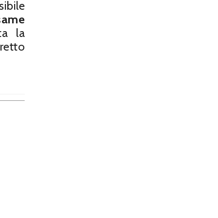
ibile
Esame
ta la
retto