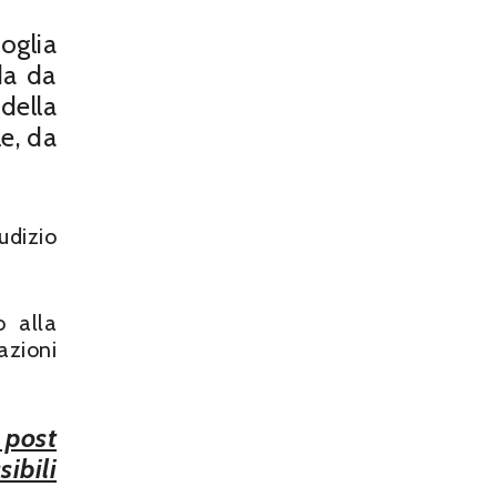
oglia
da da
della
e, da
udizio
o alla
azioni
 post
ibili