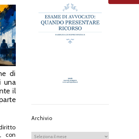
me di
i una
te il
parte
Archivio
iritto
e, con