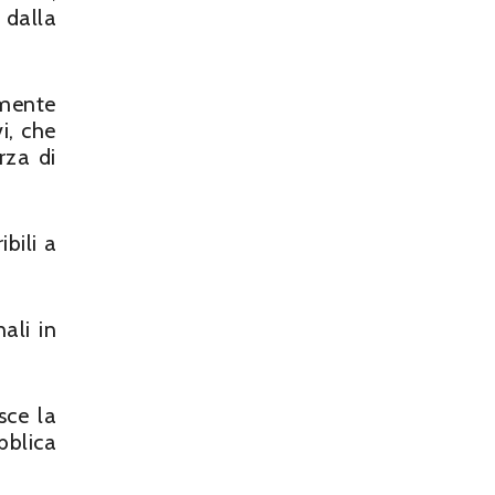
 dalla
lmente
i, che
rza di
ibili a
ali in
sce la
bblica