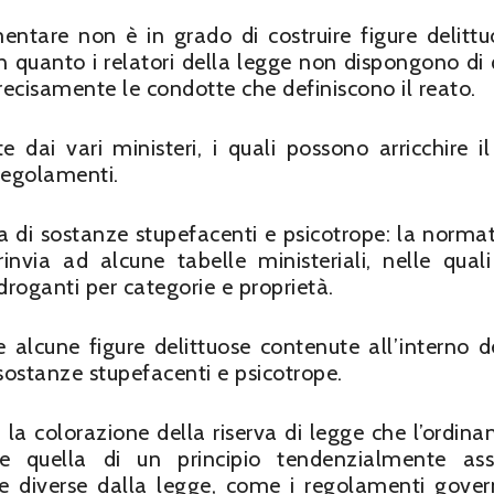
amentare non è in grado di costruire figure delittu
n quanto i relatori della legge non dispongono di 
precisamente le condotte che definiscono il reato.
 dai vari ministeri, i quali possono arricchire il
 regolamenti.
 di sostanze stupefacenti e psicotrope: la normat
 rinvia ad alcune tabelle ministeriali, nelle qual
droganti per categorie e proprietà.
e alcune figure delittuose contenute all’interno d
sostanze stupefacenti e psicotrope.
 la colorazione della riserva di legge che l’ordin
e quella di un principio tendenzialmente ass
 diverse dalla legge, come i regolamenti govern