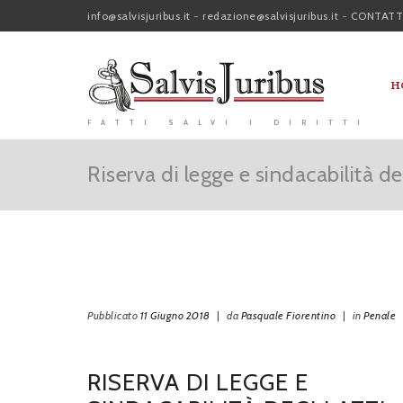
info@salvisjuribus.it
-
redazione@salvisjuribus.it
-
CONTATT
H
FATTI SALVI I DIRITTI
Riserva di legge e sindacabilità deg
Pubblicato
11 Giugno 2018
|
da
Pasquale Fiorentino
|
in
Penale
RISERVA DI LEGGE E