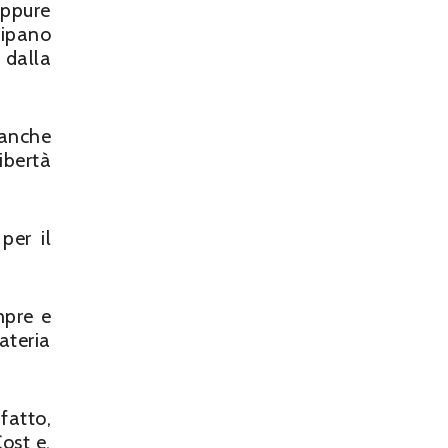
oppure
cipano
 dalla
 anche
ibertà
per il
mpre e
ateria
fatto,
ost e,