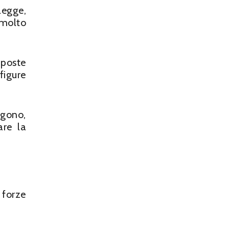
legge,
 molto
 poste
figure
ngono,
are la
 forze