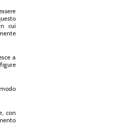
essere
questo
in cui
lmente
esce a
figure
e modo
e, con
umento