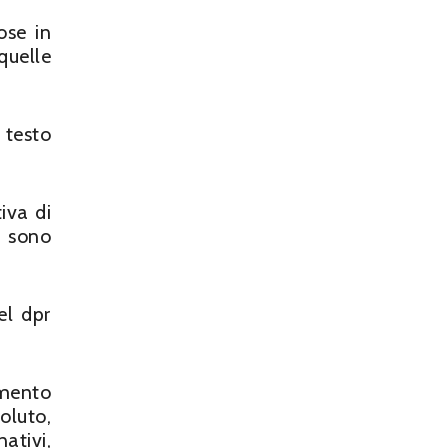
ose in
quelle
 testo
iva di
i sono
el dpr
amento
oluto,
ativi,