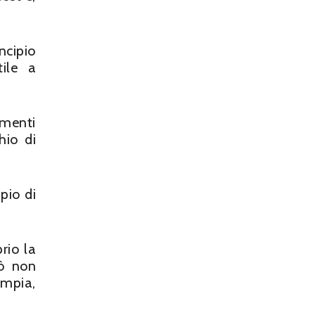
ncipio
tile a
amenti
hio di
pio di
rio la
iò non
ampia,