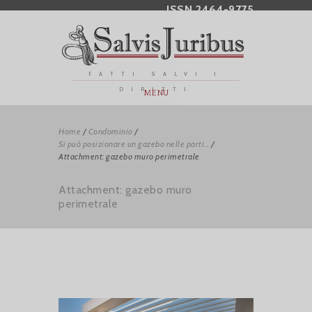
ISSN 2464-9775
FATTI SALVI I
DIRITTI
MENU
Home
/
Condominio
/
Si può posizionare un gazebo nelle parti...
/
Attachment: gazebo muro perimetrale
Attachment: gazebo muro
perimetrale