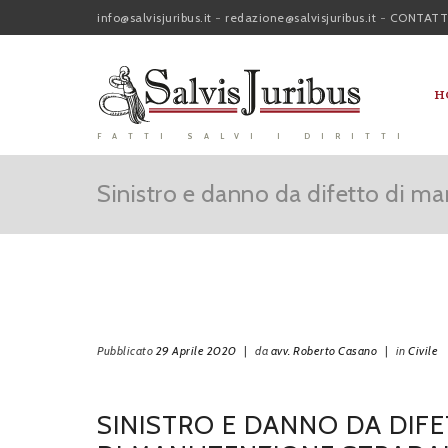
info@salvisjuribus.it
-
redazione@salvisjuribus.it
-
CONTATT
H
FATTI SALVI I DIRITTI
Sinistro e danno da difetto di m
Pubblicato
29 Aprile 2020
|
da
avv. Roberto Casano
|
in
Civile
SINISTRO E DANNO DA DIF