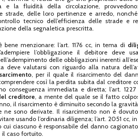
a e la fluidità della circolazione, provvedono
e strade, delle loro pertinenze e arredo, nonché
ontrollo tecnico dell’efficienza delle strade e re
ione della segnaletica prescritta.
 è bene menzionare: l’art. 1176 cc, in tema di
dil
’adempiere l’obbligazione il debitore deve us
ell’adempimento delle obbligazioni inerenti all’ese
nza deve valutarsi con riguardo alla natura dell’at
isarcimento
, per il quale il risarcimento del dan
comprendere così la perdita subita dal creditore c
 conseguenza immediata e diretta; l’art. 1227 
el creditore
, a mente del quale se il fatto colpo
nno, il risarcimento è diminuito secondo la gravità
e ne sono derivate. Il risarcimento non è dovuto
itare usando l’ordinaria diligenza; l’art. 2051 cc, i
o cui ciascuno è responsabile del danno cagionato
il caso fortuito.