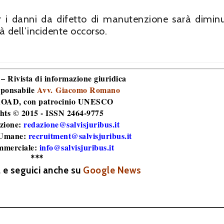
er i danni da difetto di manutenzione sarà diminu
à dell’incidente occorso.
 – Rivista di informazione giuridica
sponsabile
Avv. Giacomo Romano
 ROAD
, con patrocinio UNESCO
hts © 2015 - ISSN 2464-9775
zione:
redazione@salvisjuribus.it
 Umane:
recruitment@salvisjuribus.it
mmerciale:
info@salvisjuribus.it
***
a e seguici anche su
Google News