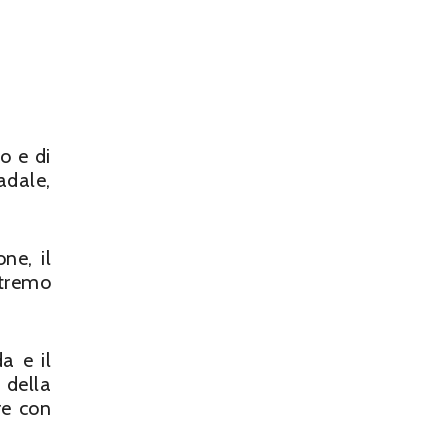
o e di
adale,
ne, il
otremo
a e il
 della
re con