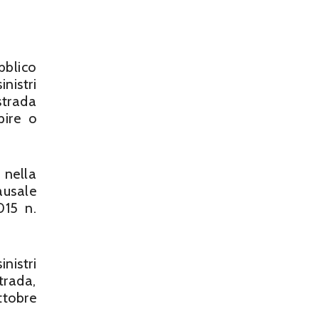
bblico
sinistri
strada
pire o
nella
ausale
015 n.
nistri
trada,
ttobre