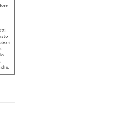
tore
tti,
posto
bleari
a
mio
a
iche.