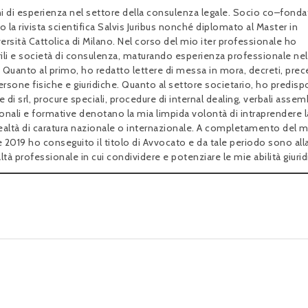
 di esperienza nel settore della consulenza legale. Socio co–fonda
o la rivista scientifica Salvis Juribus nonché diplomato al Master in
sità Cattolica di Milano. Nel corso del mio iter professionale ho
arili e società di consulenza, maturando esperienza professionale nel
o. Quanto al primo, ho redatto lettere di messa in mora, decreti, prece
rsone fisiche e giuridiche. Quanto al settore societario, ho predis
ote di srl, procure speciali, procedure di internal dealing, verbali assem
onali e formative denotano la mia limpida volontà di intraprendere l
a realtà di caratura nazionale o internazionale. A completamento del 
 2019 ho conseguito il titolo di Avvocato e da tale periodo sono all
ltà professionale in cui condividere e potenziare le mie abilità giurid