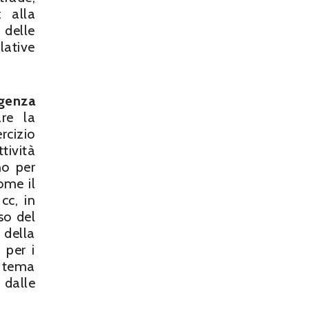
: alla
 delle
lative
igenza
are la
rcizio
tività
no per
ome il
cc, in
so del
 della
 per i
n tema
 dalle