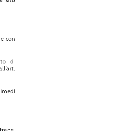
ansito
re con
tto di
l’art.
rimedi
strade,