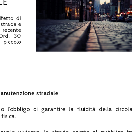
LE
fetto di
 strada e
recente
 Ord. 30
 piccolo
manutenzione stradale
o l’obbligo di garantire la fluidità della circol
fisica.