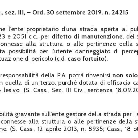
., sez. III, – Ord. 30 settembre 2019, n. 24215
e l’ente proprietario d’una strada aperta al pu
223 e 2051 c.c., per
difetto di manutenzione
, dei 
 connesse alla struttura o alle pertinenze della 
eta possibilità per l’utente danneggiato di perce
tuazione di pericolo (c.d.
caso fortuito
).
responsabilità della P.A. potrà rinvenirsi
non solo
quella di un terzo, purchè dotata di efficacia c
lesivo. (S. Cass., Sez. III Civ., sentenza 18.09.2
lità gravante sull’ente gestore della strada per i si
o connesse alla struttura o alle pertinenze della s
. (S. Cass., 12 aprile 2013, n. 8935; Cass., 18 o