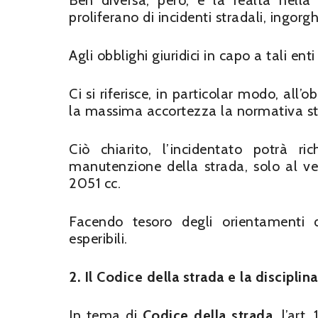
Ben diversa, però, è la realtà nella
proliferano di incidenti stradali, ingorg
Agli obblighi giuridici in capo a tali en
Ci si riferisce, in particolar modo, all
la massima accortezza la normativa st
Ciò chiarito, l’incidentato potrà r
manutenzione della strada, solo al veri
2051 cc.
Facendo tesoro degli orientamenti d
esperibili.
2. Il Codice della strada e la disciplina 
In tema di
Codice della strada
, l’art