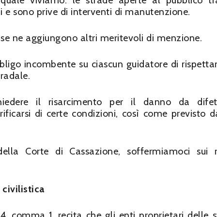
 quale viviamo: le strade aperte al pubblico tr
hi e sono prive di interventi di manutenzione.
ti se ne aggiungono altri meritevoli di menzione.
’obbligo incombente su ciascun guidatore di rispetta
radale.
ichiedere il risarcimento per il danno da dife
ficarsi di certe condizioni, così come previsto dal
ella Corte di Cassazione, soffermiamoci sui 
civilistica
. 14, comma 1, recita che gli enti proprietari delle 