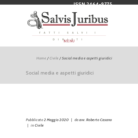
ISSN 2464-9775
FATTI SALVI I
DIRITTI
MENU
Home
/
Civile
/
Social media e aspetti giuridici
Social media e aspetti giuridici
Pubblicato
2 Maggio 2020
|
da
avv. Roberto Casano
|
in
Civile