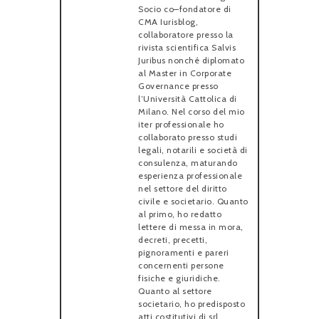
Socio co–fondatore di
CMA Iurisblog,
collaboratore presso la
rivista scientifica Salvis
Juribus nonché diplomato
al Master in Corporate
Governance presso
l’Università Cattolica di
Milano. Nel corso del mio
iter professionale ho
collaborato presso studi
legali, notarili e società di
consulenza, maturando
esperienza professionale
nel settore del diritto
civile e societario. Quanto
al primo, ho redatto
lettere di messa in mora,
decreti, precetti,
pignoramenti e pareri
concernenti persone
fisiche e giuridiche.
Quanto al settore
societario, ho predisposto
atti costitutivi di srl,