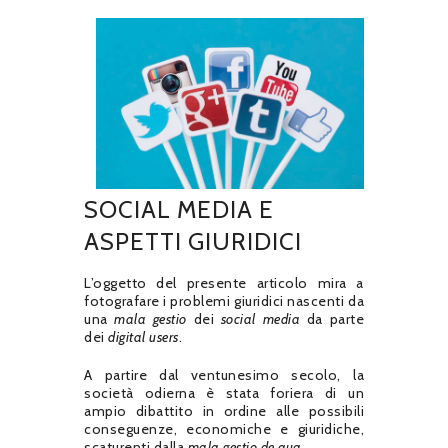
SOCIAL MEDIA E
ASPETTI GIURIDICI
L’oggetto del presente articolo mira a
fotografare i problemi giuridici nascenti da
una
mala gestio
dei
social media
da parte
dei
digital users
.
A partire dal ventunesimo secolo, la
società odierna è stata foriera di un
ampio dibattito in ordine alle possibili
conseguenze, economiche e giuridiche,
scaturenti dalla
mala gestio
de qua
.