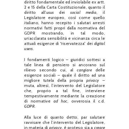
diritto fondamentale ed inviolabile ex artt.
2 e 15 della Carta Costituzionale, quanto il
diritto all’
usus
dei
social media
, il
Legislatore europeo, così come quello
italiano, hanno recepito i salutari arresti
normativi fatti propri dalla normativa del
GDPR mostrando, in tal modo,
un’acclarata sensibilità e vicinanza circa le
attuali esigenze di “riservatezza” dei
digital
users
.
I fondamenti logico – giuridici sottesi a
tale linea di pensiero si ancorano sul
rilievo secondo cui, al
cangiare
delle
esigenze sociali – quale il diritto ad una
migliore tutela della propria
privacy
–
muta, altresì, l’intervento del Legislatore
che, proprio a tal fine, interviene
tempestivamente mediante la creazione
di normative
ad hoc
, ovverosia il c.d.
GDPR
.
Alla luce di quanto detto, par salutare
ravvisare che l’intervento del Legislatore,
in materia di
privacy
, è proteso sia a
creare