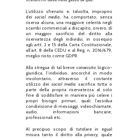
L’utilizzo sfrenato e, talvolta, improprio
dei
social media
, ha comportato, senza
riserva alcuna, una maggiore celerità negli
scambi commerciali a discapito, orvero, di
un maggior sacrificio del diritto alla
riservatezza degli individui, in ossequio
agli artt. 2 e 15 della Carta Costituzionale,
all’art. 8 della CEDU e al Reg. n. 2016/679,
meglio noto come GDPR.
Alla stregua di tal breve
consecutio
logico-
giuridica, l’individuo, ancorché in modo
involontario, attraverso il costante
utilizzo dei
social media
sacrifica tutta o
parte della propria riservatezza al solo
fine di soddisfare in maniera più celere i
propri bisogni primari, quali l’assidua
condivisione di messaggi, videochiamate,
audio, informazioni bancarie,
professionali etc.
Al precipuo scopo di tutelare in egual
misura tanto il diritto alla
privacy,
quale