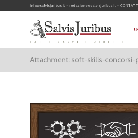
info@salvisjuribus.it
-
redazione@salvisjuribus.it
-
CONTATT
H
FATTI SALVI I DIRITTI
Attachment: soft-skills-concors