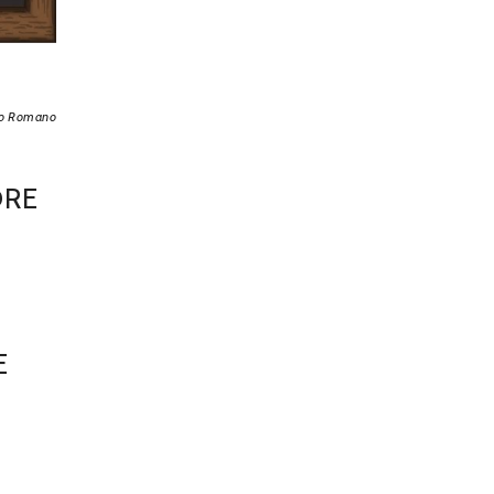
mo Romano
ORE
E