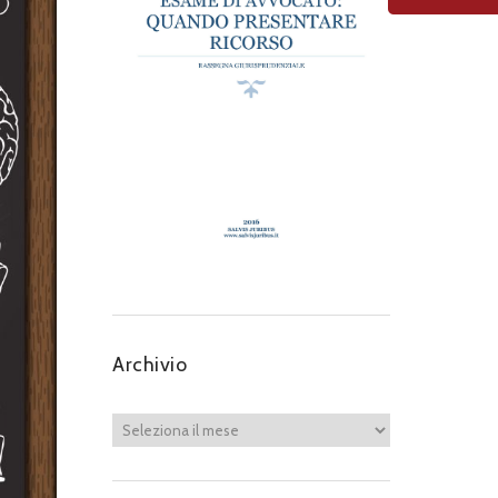
Next item
Screenshot (36)
Archivio