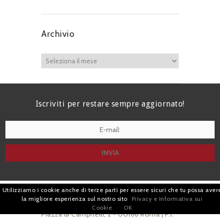
Archivio
Iscriviti per restare sempre aggiornato!
I agree terms and conditions.*
Utilizziamo i cookie anche di terze parti per essere sicuri che tu possa aver
| Avv. Giacomo Romano |
la migliore esperienza sul nostro sito
Privacy e Informativa sui
Cookie
OK
Piazza di Campitelli, 2 - 00186 Roma | P.I.