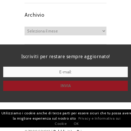
Archivio
Iscriviti per restare sempre aggiornato!
I agree terms and conditions.*
| Avv. Giacomo Romano |
Utilizziamo i cookie anche di terze parti per essere sicuri che tu possa aver
la migliore esperienza sul nostro sito
Privacy e Informativa sui
Piazza di Campitelli, 2 - 00186 Roma | P.I.
Cookie
OK