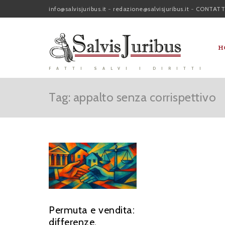
info@salvisjuribus.it
-
redazione@salvisjuribus.it
-
CONTATT
H
FATTI SALVI I DIRITTI
Tag: appalto senza corrispettivo
Permuta e vendita:
differenze,