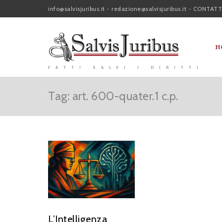
info@salvisjuribus.it
-
redazione@salvisjuribus.it
-
CONTATT
H
FATTI SALVI I DIRITTI
Tag: art. 600-quater.1 c.p.
L’Intelligenza