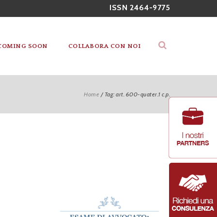
ISSN 2464-9775
COMING SOON
COLLABORA CON NOI
Home
/
Tag: art. 600-quater.1 c.p.