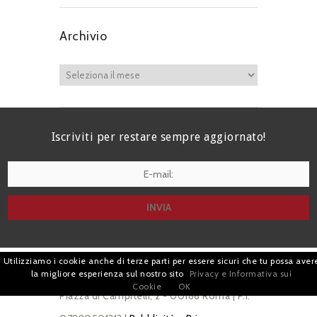
Archivio
Iscriviti per restare sempre aggiornato!
I agree terms and conditions.*
Utilizziamo i cookie anche di terze parti per essere sicuri che tu possa aver
| Avv. Giacomo Romano |
la migliore esperienza sul nostro sito
Privacy e Informativa sui
Cookie
OK
Piazza di Campitelli, 2 - 00186 Roma | P.I.