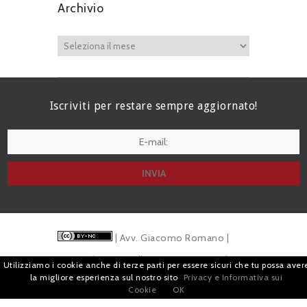
Archivio
Iscriviti per restare sempre aggiornato!
I agree terms and conditions.*
| Avv. Giacomo Romano |
Piazza di Campitelli, 2 - 00186 Roma | P.I.
Utilizziamo i cookie anche di terze parti per essere sicuri che tu possa aver
la migliore esperienza sul nostro sito
Privacy e Informativa sui
07880501213 |
Pubblicità
e
Privacy
Cookie
OK