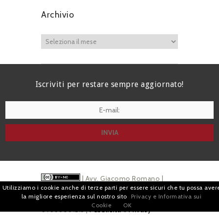
Archivio
Iscriviti per restare sempre aggiornato!
I agree terms and conditions.*
| Avv. Giacomo Romano |
Utilizziamo i cookie anche di terze parti per essere sicuri che tu possa aver
Piazza di Campitelli, 2 - 00186 Roma | P.I.
la migliore esperienza sul nostro sito
Privacy e Informativa sui
Cookie
OK
07880501213 |
Pubblicità
e
Privacy