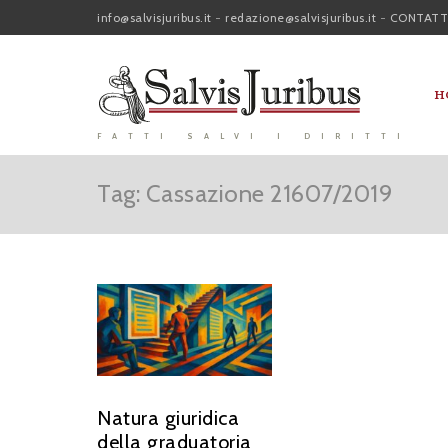
info@salvisjuribus.it
-
redazione@salvisjuribus.it
-
CONTATT
H
FATTI SALVI I DIRITTI
Tag: Cassazione 21607/2019
Natura giuridica
della graduatoria