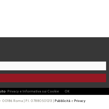
sito
Privacy e Informativa sui Cookie
OK
 - 00186 Roma | P.I. 07880501213 |
Pubblicità
e
Privacy