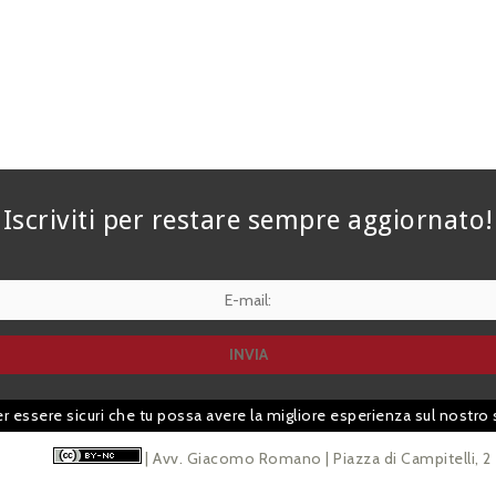
Iscriviti per restare sempre aggiornato!
er essere sicuri che tu possa avere la migliore esperienza sul nostro 
| Avv. Giacomo Romano | Piazza di Campitelli, 2