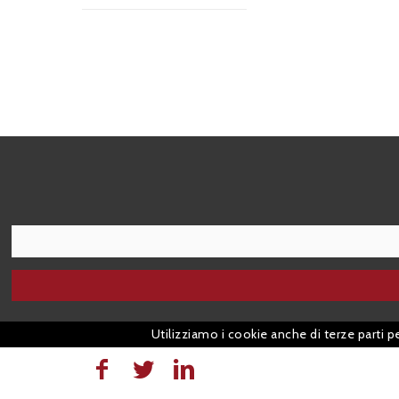
I agree terms and conditions.*
Utilizziamo i cookie anche di terze parti p