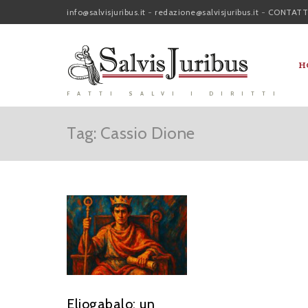
info@salvisjuribus.it
-
redazione@salvisjuribus.it
-
CONTATT
H
FATTI SALVI I DIRITTI
Tag: Cassio Dione
Eliogabalo: un