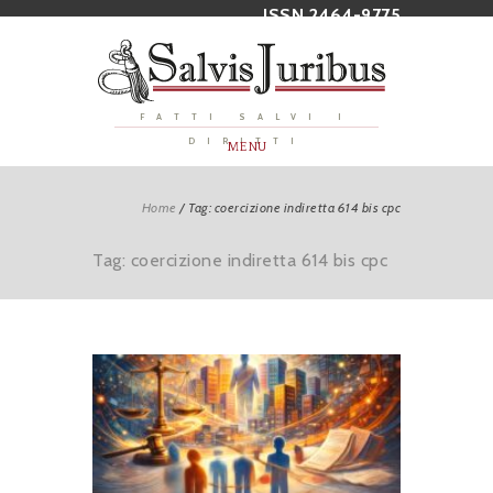
ISSN 2464-9775
FATTI SALVI I
DIRITTI
MENU
Home
/
Tag: coercizione indiretta 614 bis cpc
Tag: coercizione indiretta 614 bis cpc