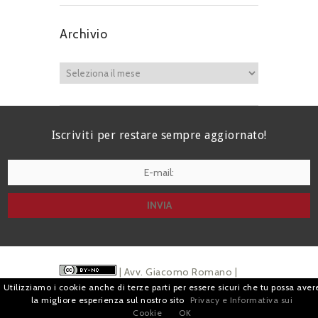
Archivio
Iscriviti per restare sempre aggiornato!
I agree terms and conditions.*
| Avv. Giacomo Romano |
Utilizziamo i cookie anche di terze parti per essere sicuri che tu possa aver
Piazza di Campitelli, 2 - 00186 Roma | P.I.
la migliore esperienza sul nostro sito
Privacy e Informativa sui
Cookie
OK
07880501213 |
Pubblicità
e
Privacy