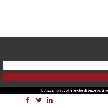
I agree terms and conditions.*
Utilizziamo i cookie anche di terze parti p