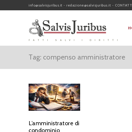
info@salvisjuribus.it
-
redazione@salvisjuribus.it
-
CONTATT
H
FATTI SALVI I DIRITTI
Tag: compenso amministratore
L’amministratore di
condominio