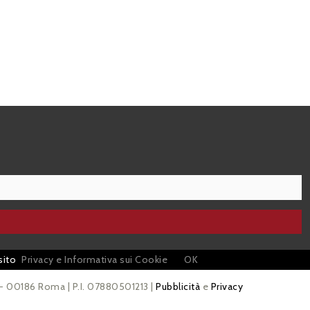
sito
Privacy e Informativa sui Cookie
OK
 - 00186 Roma | P.I. 07880501213 |
Pubblicità
e
Privacy