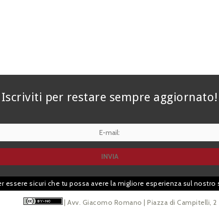
Iscriviti per restare sempre aggiornato!
er essere sicuri che tu possa avere la migliore esperienza sul nostro 
| Avv. Giacomo Romano | Piazza di Campitelli, 2