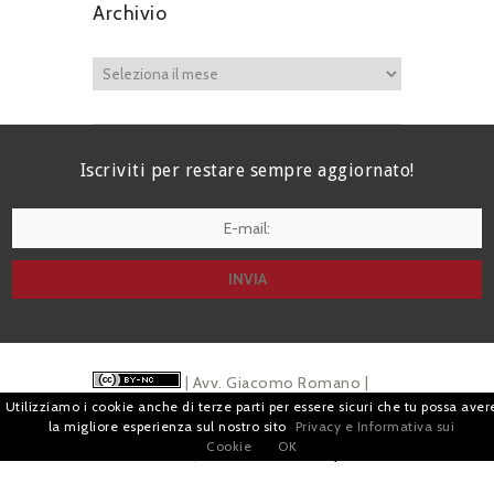
Archivio
Iscriviti per restare sempre aggiornato!
I agree terms and conditions.*
| Avv. Giacomo Romano |
Utilizziamo i cookie anche di terze parti per essere sicuri che tu possa aver
Piazza di Campitelli, 2 - 00186 Roma | P.I.
la migliore esperienza sul nostro sito
Privacy e Informativa sui
Cookie
OK
07880501213 |
Pubblicità
e
Privacy