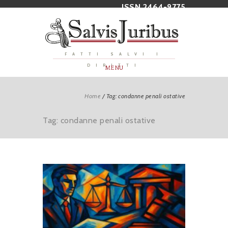
ISSN 2464-9775
FATTI SALVI I
DIRITTI
MENU
Home
/
Tag: condanne penali ostative
Tag: condanne penali ostative