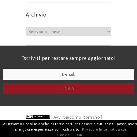
Archivio
Iscriviti per restare sempre aggiornato!
I agree terms and conditions.*
| Avv. Giacomo Romano |
Utilizziamo i cookie anche di terze parti per essere sicuri che tu possa aver
Piazza di Campitelli, 2 - 00186 Roma | P.I.
la migliore esperienza sul nostro sito
Privacy e Informativa sui
Cookie
OK
07880501213 |
Pubblicità
e
Privacy