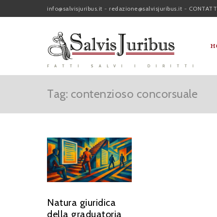
info@salvisjuribus.it
-
redazione@salvisjuribus.it
-
CONTATT
H
FATTI SALVI I DIRITTI
Tag: contenzioso concorsuale
Natura giuridica
della graduatoria