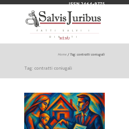
ISSN 2464-9775
FATTI SALVI I
DIRITTI
MENU
Home
/
Tag: contratti coniugali
Tag: contratti coniugali