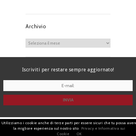
Archivio
Iscriviti per restare sempre aggiornato!
I agree terms and conditions.*
Utilizziamo i cookie anche di terze parti per essere sicuri che tu possa aver
| Avv. Giacomo Romano |
la migliore esperienza sul nostro sito
Privacy e Informativa sui
Cookie
OK