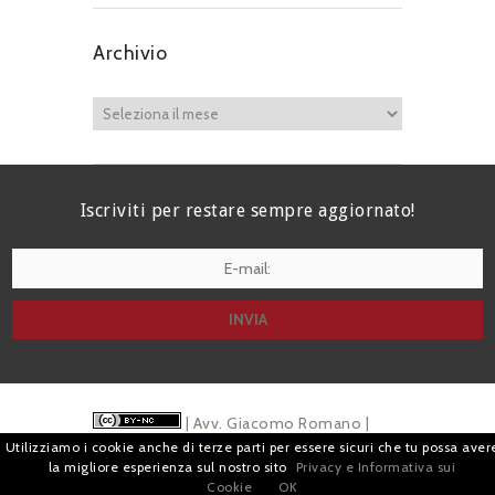
Archivio
Iscriviti per restare sempre aggiornato!
I agree terms and conditions.*
| Avv. Giacomo Romano |
Utilizziamo i cookie anche di terze parti per essere sicuri che tu possa aver
Piazza di Campitelli, 2 - 00186 Roma | P.I.
la migliore esperienza sul nostro sito
Privacy e Informativa sui
Cookie
OK
07880501213 |
Pubblicità
e
Privacy