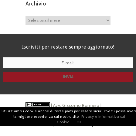
Archivio
Iscriviti per restare sempre aggiornato!
I agree terms and conditions.*
| Avv. Giacomo Romano |
Utilizziamo i cookie anche di terze parti per essere sicuri che tu possa aver
Piazza di Campitelli, 2 - 00186 Roma | P.I.
la migliore esperienza sul nostro sito
Privacy e Informativa sui
Cookie
OK
07880501213 |
Pubblicità
e
Privacy