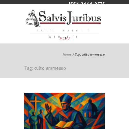
ISSN 2464-9775
FATTI SALVI I
DIRITTI
MENU
Home
/
Tag: culto ammesso
Tag: culto ammesso