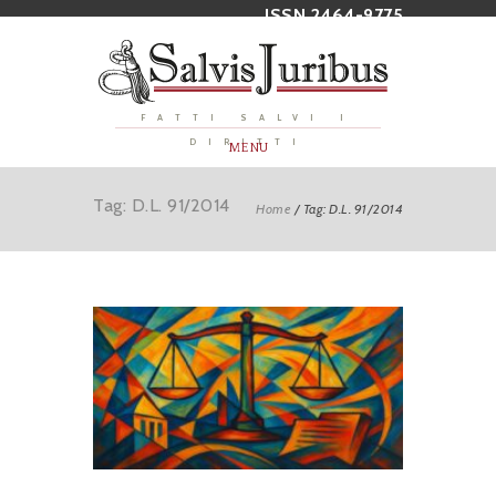
ISSN 2464-9775
FATTI SALVI I
DIRITTI
MENU
Tag: D.L. 91/2014
Home
/
Tag: D.L. 91/2014