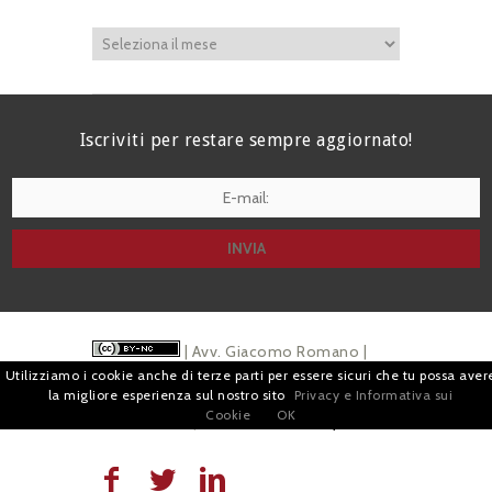
Iscriviti per restare sempre aggiornato!
I agree terms and conditions.*
| Avv. Giacomo Romano |
Utilizziamo i cookie anche di terze parti per essere sicuri che tu possa aver
Piazza di Campitelli, 2 - 00186 Roma | P.I.
la migliore esperienza sul nostro sito
Privacy e Informativa sui
Cookie
OK
07880501213 |
Pubblicità
e
Privacy