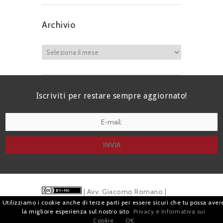
Archivio
Iscriviti per restare sempre aggiornato!
I agree terms and conditions.*
| Avv. Giacomo Romano |
Utilizziamo i cookie anche di terze parti per essere sicuri che tu possa aver
Piazza di Campitelli, 2 - 00186 Roma | P.I.
la migliore esperienza sul nostro sito
Privacy e Informativa sui
Cookie
OK