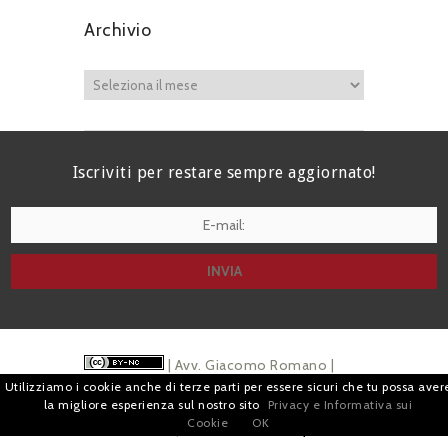
Archivio
Iscriviti per restare sempre aggiornato!
I agree terms and conditions.*
| Avv. Giacomo Romano |
Utilizziamo i cookie anche di terze parti per essere sicuri che tu possa aver
Piazza di Campitelli, 2 - 00186 Roma | P.I.
la migliore esperienza sul nostro sito
Privacy e Informativa sui
Cookie
OK
07880501213 |
Pubblicità
e
Privacy