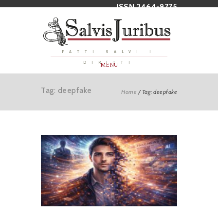
ISSN 2464-9775
FATTI SALVI I
DIRITTI
MENU
Tag: deepfake
Home
/
Tag: deepfake