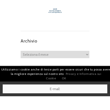
Archivio
Utilizziamo i cookie anche di terze parti per essere sicuri che tu possa aver
la migliore esperienza sul nostro sito
Privacy e Informativa sui
Iscriviti per restare sempre aggiornato!
Cookie
OK
I agree terms and conditions.*