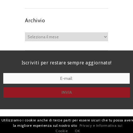
Archivio
Iscriviti per restare sempre aggiornato!
I agree terms and conditions.*
| Avv. Giacomo Romano |
Utilizziamo i cookie anche di terze parti per essere sicuri che tu possa aver
la migliore esperienza sul nostro sito
Privacy e Informativa sui
Piazza di Campitelli, 2 - 00186 Roma | P.I.
Cookie
OK