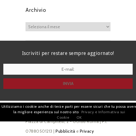
Archivio
Iscriviti per restare sempre aggiornato!
I agree terms and conditions.*
Utilizziamo i cookie anche di terze parti per essere sicuri che tu possa aver
| Avv. Giacomo Romano |
la migliore esperienza sul nostro sito
Privacy e Informativa sui
Cookie
OK
Piazza di Campitelli, 2 - 00186 Roma | P.I.
07880501213 |
Pubblicità
e
Privacy