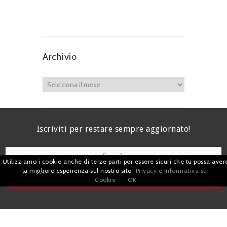
Archivio
Iscriviti per restare sempre aggiornato!
Utilizziamo i cookie anche di terze parti per essere sicuri che tu possa aver
la migliore esperienza sul nostro sito
Privacy e Informativa sui
I agree terms and conditions.*
Cookie
OK
| Avv. Giacomo Romano |