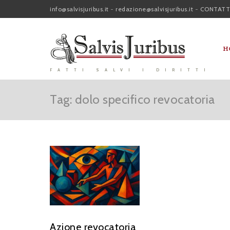
info@salvisjuribus.it
-
redazione@salvisjuribus.it
-
CONTATT
H
FATTI SALVI I DIRITTI
Tag: dolo specifico revocatoria
Azione revocatoria