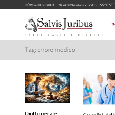
info@salvisjuribus.it
-
redazione@salvisjuribus.it
-
CONTATT
H
FATTI SALVI I DIRITTI
Tag: errore medico
Diritto penale