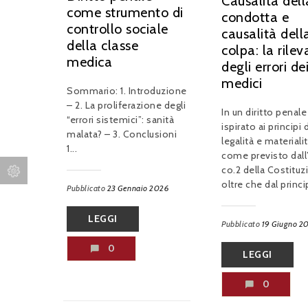
Causalità dell
come strumento di
condotta e
controllo sociale
causalità dell
della classe
colpa: la rile
medica
degli errori de
medici
Sommario: 1. Introduzione
– 2. La proliferazione degli
In un diritto penale
“errori sistemici”: sanità
ispirato ai principi d
malata? – 3. Conclusioni
legalità e materiali
1...
come previsto dall’
co.2 della Costituz
oltre che dal princip
Pubblicato
23 Gennaio 2026
LEGGI
Pubblicato
19 Giugno 2
0
LEGGI
0