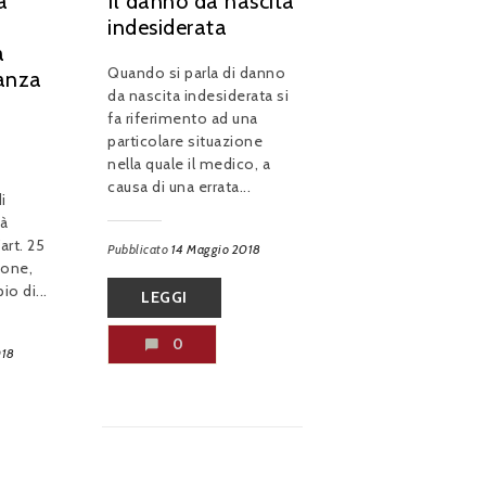
a
Il danno da nascita
indesiderata
a
Quando si parla di danno
vanza
da nascita indesiderata si
i
fa riferimento ad una
particolare situazione
nella quale il medico, a
causa di una errata...
i
tà
art. 25
Pubblicato
14 Maggio 2018
ione,
io di...
LEGGI
0
018