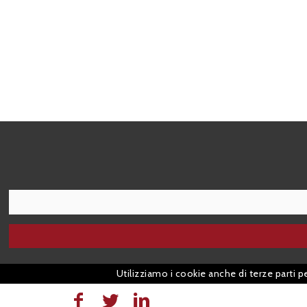
I agree terms and conditions.*
Utilizziamo i cookie anche di terze parti p