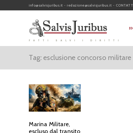
info@salvisjuribus.it
-
redazione@salvisjuribus.it
-
CONTATT
H
FATTI SALVI I DIRITTI
Tag: esclusione concorso militare
Marina Militare,
escluso dal transito