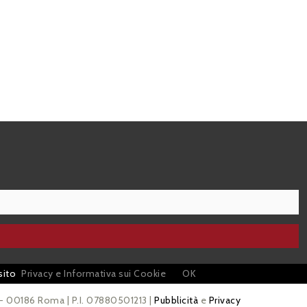
sito
Privacy e Informativa sui Cookie
OK
 - 00186 Roma | P.I. 07880501213 |
Pubblicità
e
Privacy