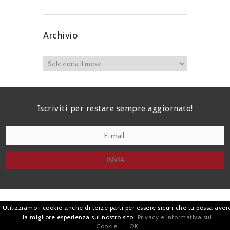
Archivio
Iscriviti per restare sempre aggiornato!
I agree terms and conditions.*
| Avv. Giacomo Romano |
Utilizziamo i cookie anche di terze parti per essere sicuri che tu possa aver
la migliore esperienza sul nostro sito
Privacy e Informativa sui
Piazza di Campitelli, 2 - 00186 Roma | P.I.
Cookie
OK