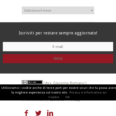
Iscriviti per restare sempre aggiornato!
I agree terms and conditions.*
| Avv. Giacomo Romano |
Utilizziamo i cookie anche di terze parti per essere sicuri che tu possa aver
Piazza di Campitelli, 2 - 00186 Roma | P.I.
la migliore esperienza sul nostro sito
Privacy e Informativa sui
Cookie
OK
07880501213 |
Pubblicità
e
Privacy