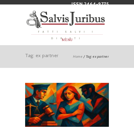
ISSN 2464-9775
FATTI SALVI I
DIRITTI
MENU
Tag: ex partner
Home
/
Tag: ex partner