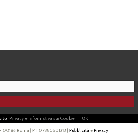
sito
Privacy e Informativa sui Cookie
OK
 - 00186 Roma | P.I. 07880501213 |
Pubblicità
e
Privacy