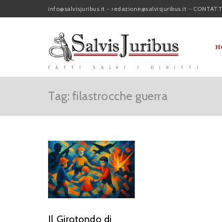
info@salvisjuribus.it
-
redazione@salvisjuribus.it
-
CONTATT
H
FATTI SALVI I DIRITTI
Tag: filastrocche guerra
Il Girotondo di