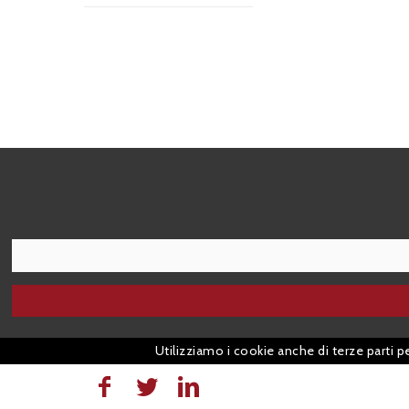
I agree terms and conditions.*
Utilizziamo i cookie anche di terze parti p