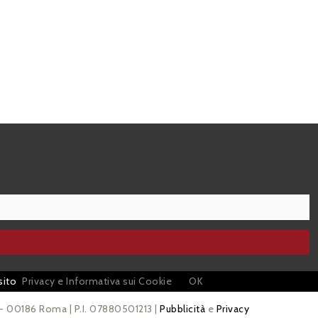
sito
Privacy e Informativa sui Cookie
OK
 - 00186 Roma | P.I. 07880501213 |
Pubblicità
e
Privacy