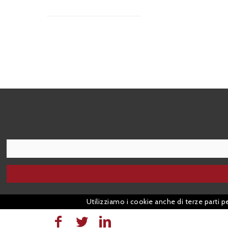
I agree terms and conditions.*
Utilizziamo i cookie anche di terze parti p