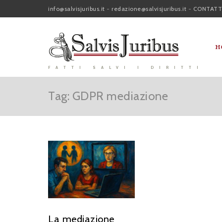
info@salvisjuribus.it
-
redazione@salvisjuribus.it
-
CONTATT
H
FATTI SALVI I DIRITTI
Tag: GDPR mediazione
La mediazione