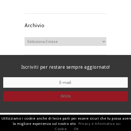
Archivio
Iscriviti per restare sempre aggiornato!
I agree terms and conditions.*
Utilizziamo i cookie anche di terze parti per essere sicuri che tu possa aver
| Avv. Giacomo Romano |
la migliore esperienza sul nostro sito
Privacy e Informativa sui
Cookie
OK