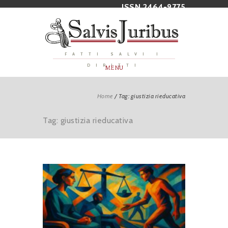
ISSN 2464-9775
FATTI SALVI I
DIRITTI
MENU
Home
/
Tag: giustizia rieducativa
Tag: giustizia rieducativa