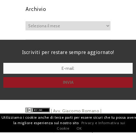
Archivio
Iscriviti per restare sempre aggiornato!
I agree terms and conditions.*
| Avv. Giacomo Romano |
Utilizziamo i cookie anche di terze parti per essere sicuri che tu possa aver
Piazza di Campitelli, 2 - 00186 Roma | P.I.
la migliore esperienza sul nostro sito
Privacy e Informativa sui
Cookie
OK
07880501213 |
Pubblicità
e
Privacy