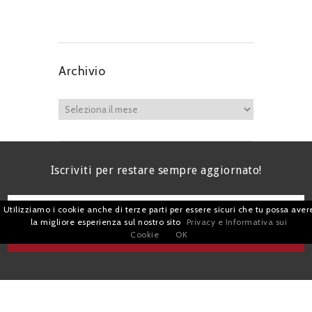
Archivio
Iscriviti per restare sempre aggiornato!
Utilizziamo i cookie anche di terze parti per essere sicuri che tu possa aver
la migliore esperienza sul nostro sito
Privacy e Informativa sui
Cookie
OK
I agree terms and conditions.*
| Avv. Giacomo Romano |