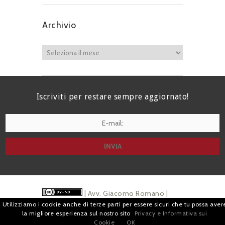
Archivio
Iscriviti per restare sempre aggiornato!
I agree terms and conditions.*
| Avv. Giacomo Romano |
Utilizziamo i cookie anche di terze parti per essere sicuri che tu possa aver
Piazza di Campitelli, 2 - 00186 Roma | P.I.
la migliore esperienza sul nostro sito
Privacy e Informativa sui
Cookie
OK