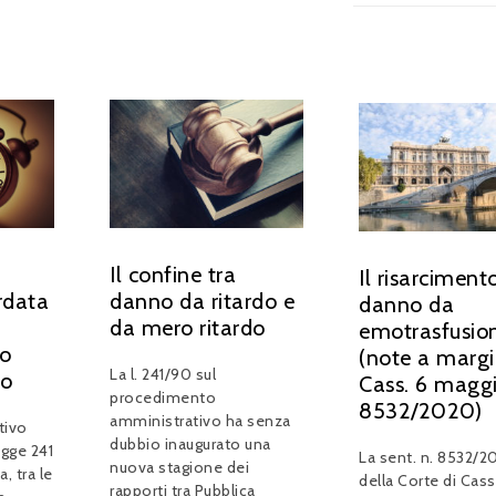
Il confine tra
Il risarciment
rdata
danno da ritardo e
danno da
da mero ritardo
emotrasfusio
o
(note a margi
La l. 241/90 sul
vo
Cass. 6 maggi
procedimento
8532/2020)
amministrativo ha senza
tivo
dubbio inaugurato una
egge 241
La sent. n. 8532/2
nuova stagione dei
, tra le
della Corte di Cas
rapporti tra Pubblica