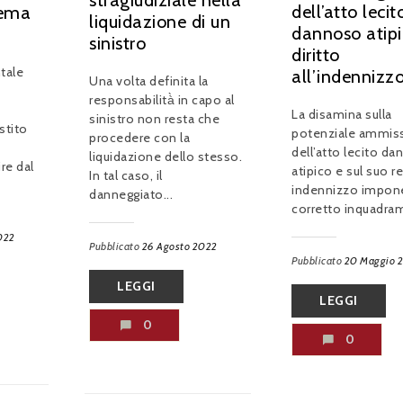
stragiudiziale nella
dell’atto lecit
tema
liquidazione di un
dannoso atipi
sinistro
diritto
tale
all’indennizz
Una volta definita la
responsabilità̀ in capo al
La disamina sulla
sinistro non resta che
stito
potenziale ammissi
procedere con la
dell’atto lecito d
liquidazione dello stesso.
re dal
atipico e sul suo re
In tal caso, il
indennizzo impon
danneggiato...
corretto inquadram
022
Pubblicato
26 Agosto 2022
Pubblicato
20 Maggio 
LEGGI
LEGGI
0
0