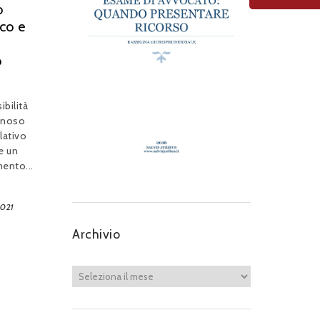
o
co e
o
bilità
annoso
lativo
e un
ento...
2021
Archivio