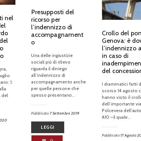
Presupposti del
i nel
ricorso per
el
l’indennizzo di
rdo
Crollo del pon
accompagnament
del
Genova: è do
o
o
l’indennizzo 
vo
in caso di
Una delle ingiustizie
sociali più di rilievo
inadempimen
riguarda il diniego
gna,
del concessio
all’indennizzo di
luglio
accompagnamento anche
rio: 1.
I drammatici fatti 
per quelle persone che
alla
scorso 14 agosto 
spesso presentano...
 del
hanno visto il crol
dell’importante vi
Polcevera dell’aut
Pubblicato
7 Settembre 2019
A10 –il quale...
2020
LEGGI
Pubblicato
17 Agosto 2
0