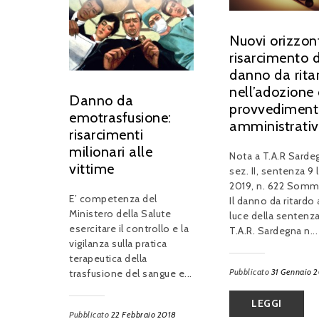
Nuovi orizzont
risarcimento d
danno da rita
nell’adozione 
Danno da
provvediment
emotrasfusione:
amministrati
risarcimenti
milionari alle
Nota a T.A.R Sarde
vittime
sez. II, sentenza 9 
2019, n. 622 Somma
E’ competenza del
Il danno da ritardo 
Ministero della Salute
luce della sentenza
esercitare il controllo e la
T.A.R. Sardegna n...
vigilanza sulla pratica
terapeutica della
Pubblicato
31 Gennaio 
trasfusione del sangue e...
LEGGI
Pubblicato
22 Febbraio 2018