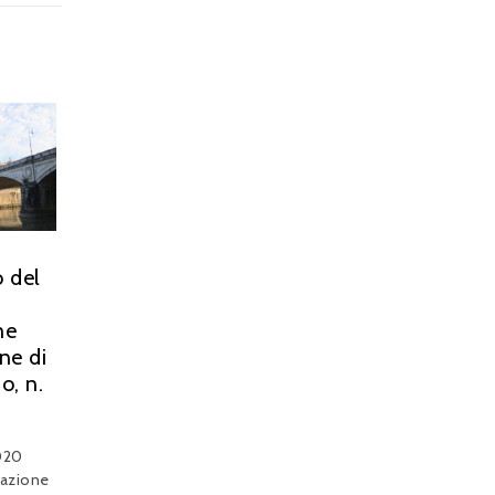
o del
ne
ne di
o, n.
020
sazione