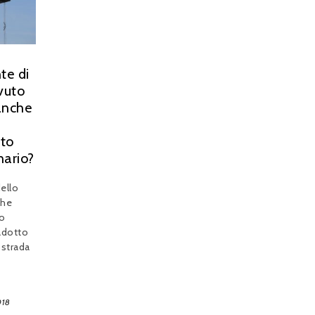
te di
vuto
anche
to
nario?
dello
che
lo
adotto
ostrada
018