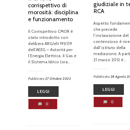
giudiziale in 
corrispettivo di
RCA
morosità: disciplina
e funzionamento
Aspetto fondamen
che precede
Il Corrispettivo CMOR è
l’instaurazione del
stato introdotto con
contenzioso è rive
delibera ARG/elt 191/09
dall’istituto della
dell’AEEG – Autorità per
mediazione. A parti
l’Energia Elettrica, il Gas e
21 marzo 2012 è...
il Sistema Idrico (ora...
Pubblicato
28 Agosto 2
Pubblicato
27 Ottobre 2023
LEGGI
LEGGI
0
0