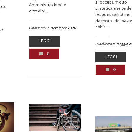
n
si occupa molto
Amministrazione e
zato
sinteticamente del
cittadini...
.
responsabilità der
da morte del pazi
abbia...
Pubblicato
18 Novembre 2020
21
LEGGI
Pubblicato
15 Maggio 
0
LEGGI
0