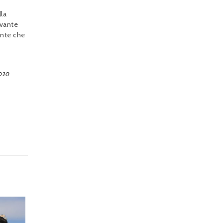
la
ivante
ente che
2020