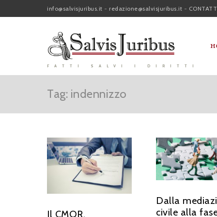
info@salvisjuribus.it
-
redazione@salvisjuribus.it
-
CONTATT
H
FATTI SALVI I DIRITTI
Tag: indennizzo
Dalla mediaz
civile alla fas
Il CMOR,