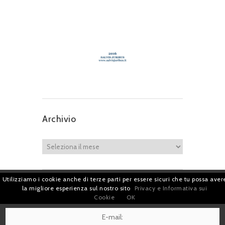
Archivio
Utilizziamo i cookie anche di terze parti per essere sicuri che tu possa aver
la migliore esperienza sul nostro sito
Privacy e Informativa sui
Iscriviti per restare sempre aggiornato!
Cookie
OK