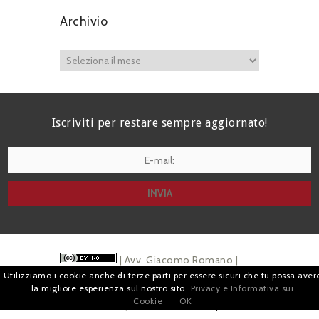
Archivio
Iscriviti per restare sempre aggiornato!
I agree terms and conditions.*
| Avv. Giacomo Romano |
Utilizziamo i cookie anche di terze parti per essere sicuri che tu possa aver
Piazza di Campitelli, 2 - 00186 Roma | P.I.
la migliore esperienza sul nostro sito
Privacy e Informativa sui
Cookie
OK
07880501213 |
Pubblicità
e
Privacy