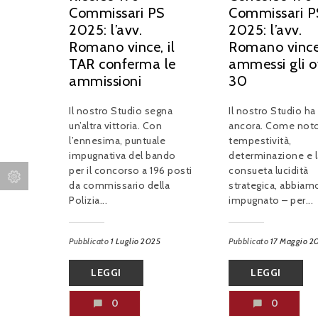
Commissari PS
Commissari P
2025: l’avv.
2025: l’avv.
Romano vince, il
Romano vince
TAR conferma le
ammessi gli o
ammissioni
30
Il nostro Studio segna
Il nostro Studio ha
un’altra vittoria. Con
ancora. Come noto
l’ennesima, puntuale
tempestività,
impugnativa del bando
determinazione e l
per il concorso a 196 posti
consueta lucidità
da commissario della
strategica, abbiam
Polizia...
impugnato – per...
Pubblicato
1 Luglio 2025
Pubblicato
17 Maggio 2
LEGGI
LEGGI
0
0