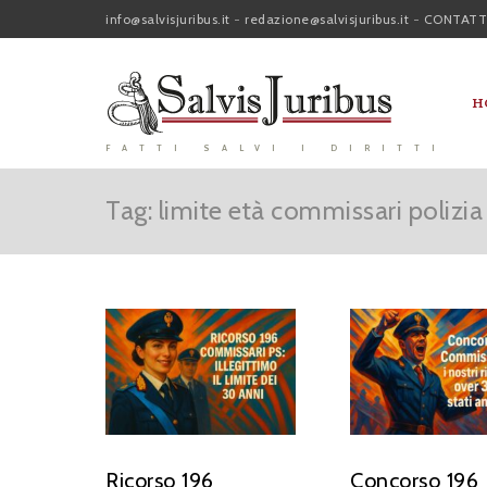
info@salvisjuribus.it
-
redazione@salvisjuribus.it
-
CONTATT
H
FATTI SALVI I DIRITTI
Tag: limite età commissari polizia
Ricorso 196
Concorso 196