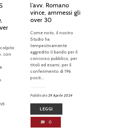
l’avv. Romano
S
vince, ammessi gli
over 30
,
ver
Come noto, il nostro
Studio ha
tempestivamente
 colpito
aggredito il bando per il
, con
concorso pubblico, per
titoli ed esami, per il
a
conferimento di 196
posti...
o
Pubblicato
29 Aprile 2024
025
LEGGI
0