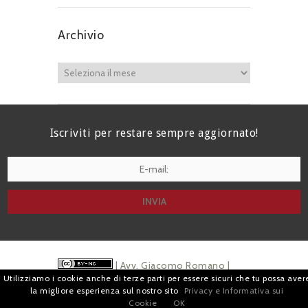
Archivio
Iscriviti per restare sempre aggiornato!
I agree terms and conditions.*
| Avv. Giacomo Romano |
Utilizziamo i cookie anche di terze parti per essere sicuri che tu possa aver
Piazza di Campitelli, 2 - 00186 Roma | P.I.
la migliore esperienza sul nostro sito
Privacy e Informativa sui
Cookie
OK