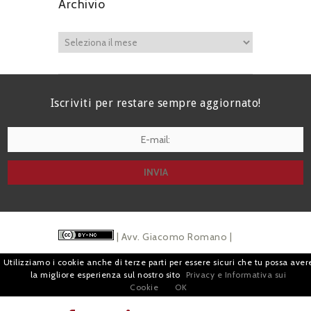
Archivio
Iscriviti per restare sempre aggiornato!
I agree terms and conditions.*
| Avv. Giacomo Romano |
Piazza di Campitelli, 2 - 00186 Roma | P.I.
Utilizziamo i cookie anche di terze parti per essere sicuri che tu possa aver
la migliore esperienza sul nostro sito
Privacy e Informativa sui
07880501213 |
Pubblicità
e
Privacy
Cookie
OK