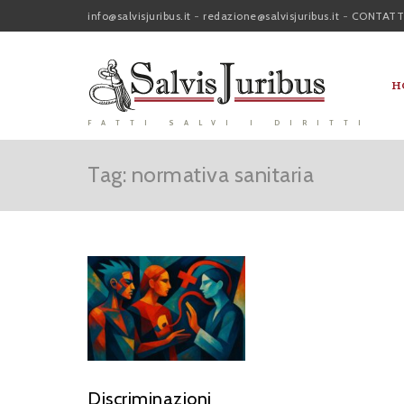
info@salvisjuribus.it
-
redazione@salvisjuribus.it
-
CONTATT
H
FATTI SALVI I DIRITTI
Tag: normativa sanitaria
Discriminazioni